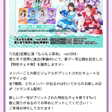
7/3(金)定期公演「もふもふ革命」 -vol.004.-
君と羊で世界に進出(準備中) にて、新アー写公開を記念した
【特別チェキ券】を販売します🎉✨
メンバーごとの新ビジュアルがプリントされたキュートな
デザイン😍
全7種類、どのメンバーが出るかは引いてからのお楽しみ🤫
💕（※ランダム配布）
新しいアー写がプリントされた特別なチェキ券です🐑💨
数に限りがあるのでお早めにゲットしてください！✨
ご来場お待ちしております！