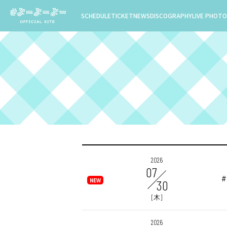
SCHEDULE
TICKET
NEWS
DISCOGRAPHY
LIVE PHOTO
2026
07
30
[木]
2026