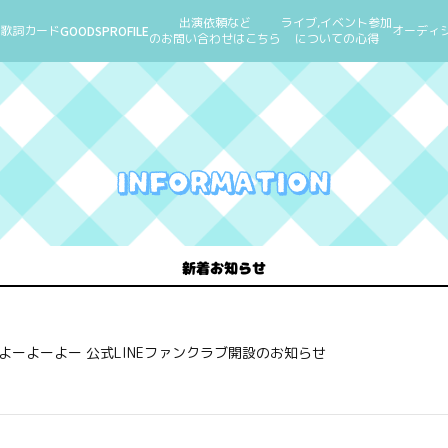
出演依頼など
ライブ,イベント参加
歌詞カード
GOODS
PROFILE
オーディ
のお問い合わせはこちら
についての心得
新着お知らせ
#よーよーよー 公式LINEファンクラブ開設のお知らせ