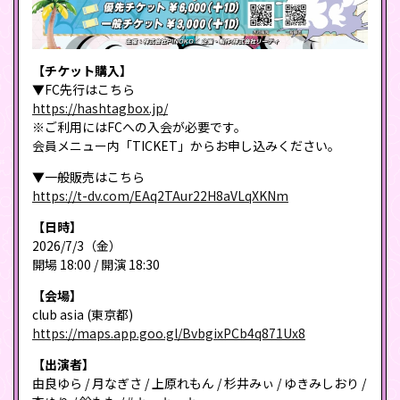
【チケット購入】
▼FC先行はこちら
https://hashtagbox.jp/
※ご利用にはFCへの入会が必要です。
会員メニュー内「TICKET」からお申し込みください。
▼一般販売はこちら
https://t-dv.com/EAq2TAur22H8aVLqXKNm
【日時】
2026/7/3（金）
開場 18:00 / 開演 18:30
【会場】
club asia (東京都)
https://maps.app.goo.gl/BvbgixPCb4q871Ux8
【出演者】
由良ゆら / 月なぎさ / 上原れもん / 杉井みぃ / ゆきみしおり /