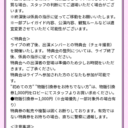
質な場合、スタッフの判断にてご退場いただく場合がござ
います。
※終演後は係員の指示に従ってご移動をお願いいたします。
※一部プレイガイド内容、公演内容、観覧ルールなどは適
宜変更させていただく可能性がございます。
＜特典会＞
ライブの終了後、出演メンバーとの特典会（チェキ撮影）
を開催いたします。 特典会の整列については、ライブ終了
後、係員の指示に従ってください。
特典会への出演者の登場は準備のため少しお時間をいただ
きます。ご了承ください。
特典会はライブへ参加された方のどなたも参加が可能で
す。
”初めての方” ”物販引換券をお持ちでない方”は、物販引換
券1,000円をロビーにてスタッフよりお買い求めください。
●物販引換券＝1,000円（※会場優先 / 一部対象外の場合有
り）
特典券の転売や複製は固くお断りしております。有効では
ない特典券をお持ちの場合、直ちに警察に通報します。
＜注意事項＞