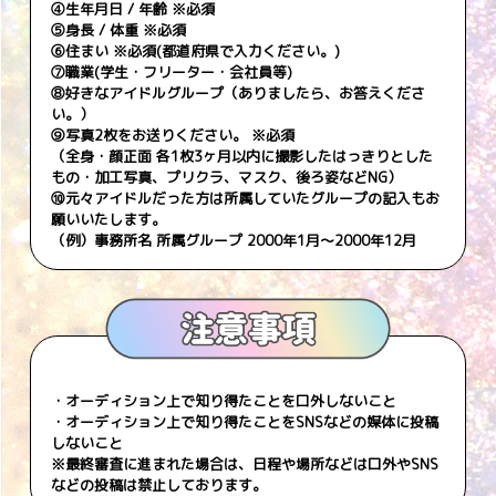
④生年月日 / 年齢 ※必須
⑤身長 / 体重 ※必須
⑥住まい ※必須(都道府県で入力ください。)
⑦職業(学生・フリーター・会社員等)
⑧好きなアイドルグループ（ありましたら、お答えくださ
い。）
⑨写真2枚をお送りください。 ※必須
（全身・顔正面 各1枚3ヶ月以内に撮影したはっきりとした
もの・加工写真、プリクラ、マスク、後ろ姿などNG）
⑩元々アイドルだった方は所属していたグループの記入もお
願いいたします。
（例）事務所名 所属グループ 2000年1月〜2000年12月
・オーディション上で知り得たことを口外しないこと
・オーディション上で知り得たことをSNSなどの媒体に投稿
しないこと
※最終審査に進まれた場合は、日程や場所などは口外やSNS
などの投稿は禁止しております。