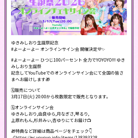
ゆきみしおり生誕祭記念
#よーよーよー オンラインサイン会 開催決定💜✨
#よーよーよー ひつじ100パーセント 全⼒でYOYOYO!!! ゆき
みしおり⽣誕祭
記念してYouTubeでのオンラインサイン会にて全国の皆さ
まへお届けします🎁
🗓販売について
3月17日(火) 20:00から枚数限定で販売となります。
🗓オンラインサイン会
ゆきみしおり,由良ゆら,月なぎさ,琴るり,
上原れもん,杉井みぃ,杏ゆりにてお届け📺
🎁特典など詳細は商品ページをチェック👇
🔗
https://ec.yoyoyo.info/items/138393328