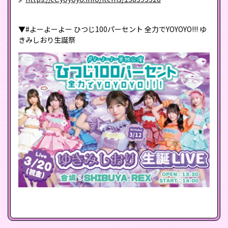
▼#よーよーよー ひつじ100パーセント 全⼒でYOYOYO!!! ゆ
きみしおり⽣誕祭