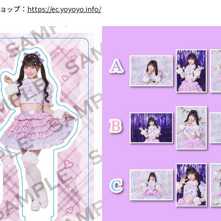
ショップ：
https://ec.yoyoyo.info/