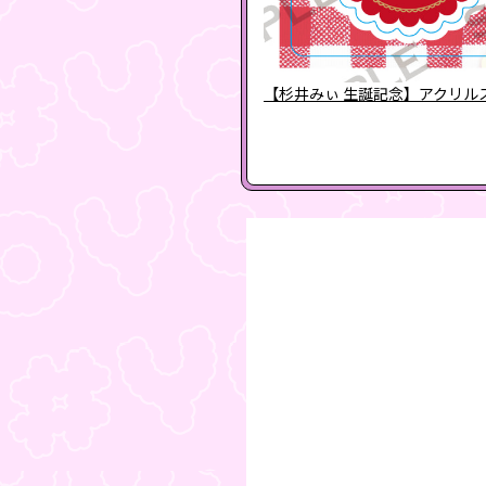
【杉井みぃ 生誕記念】アクリル