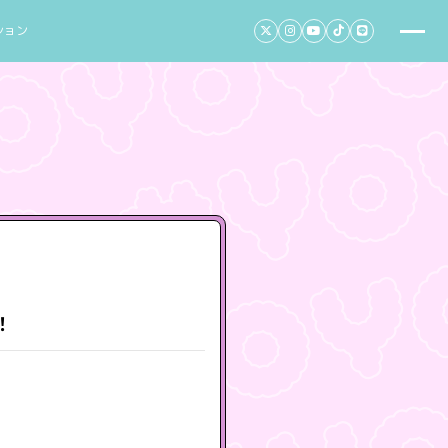
ション
！