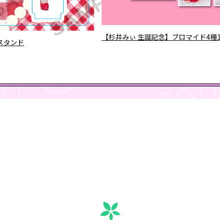
【杉井みぃ 生誕記念】ブロマイド4種
スタンド