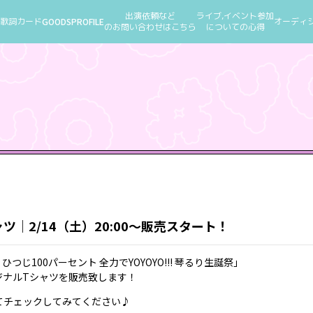
出演依頼など
ライブ,イベント参加
歌詞カード
GOODS
PROFILE
オーディ
のお問い合わせはこちら
についての心得
｜2/14（土）20:00～販売スタート！
ひつじ100パーセント 全力でYOYOYO!!! 琴るり生誕祭」
ジナルTシャツを販売致します！
てチェックしてみてください♪