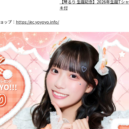
【琴るり 生誕記念】2026年生誕Tシ
キ付
ショップ：
https://ec.yoyoyo.info/