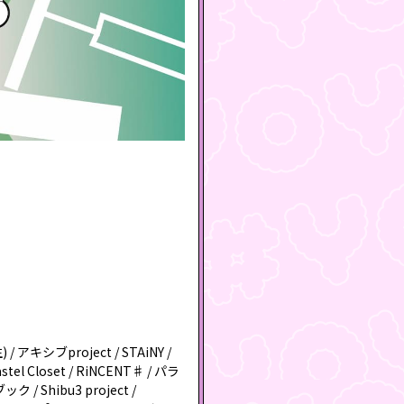
キシブproject / STAiNY /
Closet / RiNCENT♯ / パラ
/ Shibu3 project /