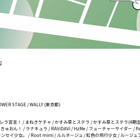
2
TOWER STAGE / WALLY (東京都)
シンデレラ宣言！ / まねきケチャ / かすみ草とステラ / かすみ草とステラ(4期生) / ア
 / ラナキュラ / RAViDAVi / HzMe / フューチャーサイダー / Pastel 
染テンセイ少女。 / Root mimi / ルルネージュ / 虹色の飛行少女 / ルージュブック 