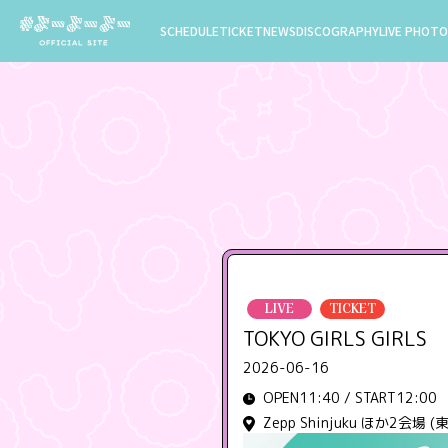
SCHEDULE
TICKET
NEWS
DISCOGRAPHY
LIVE PHOTO
LIVE
TICKET
TOKYO GIRLS GIRLS
2026-06-16
OPEN11:40 / START12:00
Zepp Shinjuku ほか2会場 (