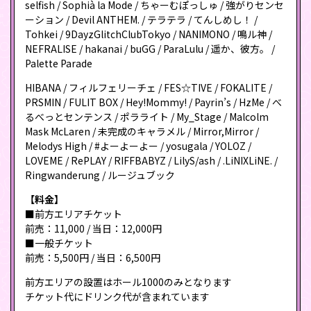
selfish / Sophià la Mode / ちゃーむぽっしゅ / 強がりセンセ
ーション / Devil ANTHEM. / テラテラ / てんしめし！ /
Tohkei / 9DayzGlitchClubTokyo / NANIMONO / 鳴ル神 /
NEFRALISE / hakanai / buGG / ParaLulu / 遥か、彼方。 /
Palette Parade
HIBANA / フィルフェリーチェ / FES☆TIVE / FOKALITE /
PRSMIN / FULIT BOX / Hey!Mommy! / Payrin’s / HzMe / べ
るべっとセンテンス / ポラライト / My_Stage / Malcolm
Mask McLaren / 未完成のキャラメル / Mirror,Mirror /
Melodys High / #よーよーよー / yosugala / YOLOZ /
LOVEME / RePLAY / RIFFBABYZ / LilyS/ash / .LiNIXLiNE. /
Ringwanderung / ルージュブック
【料金】
■前方エリアチケット
前売：11,000 / 当日：12,000円
■一般チケット
前売：5,500円 / 当日：6,500円
前方エリアの設置はホール1000のみとなります
チケット代にドリンク代が含まれています