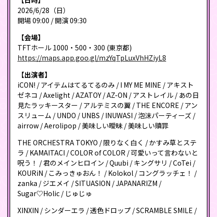
2026/6/28（日）
開場 09:00 / 開演 09:30
【会場】
TFTホール 1000・500・300 (東京都)
https://maps.app.goo.gl/mzYqTpLuxVhHZiyL8
【出演者】
iCON! / アイテムはてるてるのみ / I MY ME MINE / アキスト
ゼネコ / Axelight / AZATOY / AZ-ON / アストレイル / あの日
見たラッキースター / アルテミスの翼 / THE ENCORE / アン
スリューム / UNDO / UNBS / INUWASI / 泡沫パーティーズ /
airrow / Aerolipop / 美味しい曖昧 / 美味しい贖罪
THE ORCHESTRA TOKYO / 限りなく白く / かすみ草とステ
ラ / KAMAITACI / COLOR of COLOR / 可愛いって言わないと
呪う！ / 君のメインヒロイン / Quubi / キングサリ / CoTei /
KOURiN / こみっきゅおん！ / Kolokol / コングラッチェ！ /
zanka / ジエメイ / SITUASION / JAPANARIZM /
Sugar♡Holic / じゅじゅ
XINXIN / シンダーエラ / 透色ドロップ / SCRAMBLE SMILE /