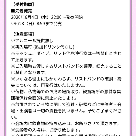
【受付期間】
■先着発売
2026年6月4日（木）22:00～発売開始
※6/28（日）8:59まで発売
【注意事項】
※アルコール提供無し
※再入場可 (追加ドリンク代なし)
※モッシュ、ダイブ、リフト他危険行為は一切禁止とさせ
て頂きます。
※ご入場時お渡しするリストバンドを譲渡、転売すること
は禁止となります。
※いかなる理由にもかかわらず、リストバンドの破損・紛
失については、再発行はいたしません。
※荷物、私物等でのお席の場所取り、観覧場所の悪質な集
団確保は全面的に禁止いたします。
※放置されている物に関して盗難・破損などは主催者・会
場・出演者は一切の責任を負いません。予めご了承くださ
い。
※会場内に飲食物の持ち込みは、お断りさせて頂きます。
※泥酔者の入場は、お断り致します。
※会場周辺でのたむろ、大声での会話は近隣の迷惑になる