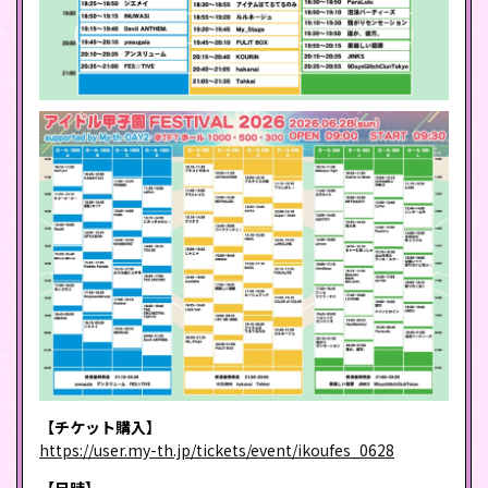
【チケット購入】
https://user.my-th.jp/tickets/event/ikoufes_0628
【日時】