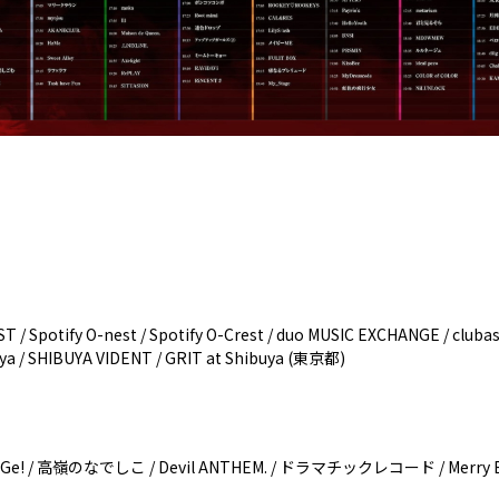
ST / Spotify O-nest / Spotify O-Crest / duo MUSIC EXCHANGE / cluba
uya / SHIBUYA VIDENT / GRIT at Shibuya (東京都)
 / UtaGe! / 高嶺のなでしこ / Devil ANTHEM. / ドラマチックレコード / Mer