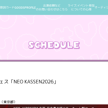
出演依頼など
ライブ,イベント参加
歌詞カード
GOODS
PROFILE
オーディ
のお問い合わせはこちら
についての心得
ェス「NEO KASSEN2026」
1会場（東京都）