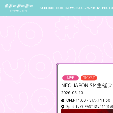
SCHEDULE
TICKET
NEWS
DISCOGRAPHY
LIVE PHOTO
LIVE
TICKET
NEO JAPONISM主催フ
2026-08-10
OPEN11:00 / START11:30
Spotify O-EAST ほか1