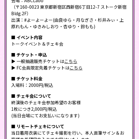
会場：ABCLabo
（〒160-0023 東京都新宿区西新宿6丁目12-7 ストーク新宿
Bldg.2F）
出演：#よーよーよー(由良ゆら・月なぎさ・杉井みぃ・上
原れもん・ゆきみしおり・杏ゆり・鈴もも)
■ イベント内容
トークイベント＆チェキ会
■ チケット・申込
▶ 一般抽選販売チケットは
こちら
▶ FC会員限定先着チケットは
こちら
■ チケット料金
入場料：2000円/税込
■ チェキ会について
終演後のチェキ会参加希望のお客様
1枚につき2,000円/税込
(当日会場にてお支払いになります)
■ リモートチェキについて
当日着用衣装にてチェキ撮影を行い、本人直筆サイン＆お