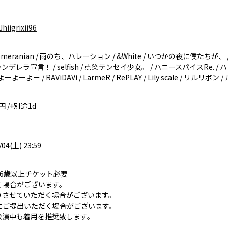
hiigrixii96
a Cutie Pomeranian / 雨のち、ハレーション / &White / いつかの夜に僕
/ シンデレラ宣言！ / selfish / 点染テンセイ少女。 / ハニースパイスRe. / ハレ
#よーよーよー / RAViDAVi / LarmeR / RePLAY / Lily scale / リ
円 /+別途1d
/04(土) 23:59
6歳以上チケット必要
く場合がございます。
断りさせていただく場合がございます。
にご提出いただく場合がございます。
公演中も着用を推奨致します。