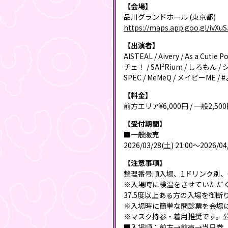
【会場】
品川グランドホール (東京都)
https://maps.app.goo.gl/ivXuSJ
【出演者】
AISTEAL / Aivery / As 
チェ！ / SAI²Rium / しろもん 
SPEC / MeMeQ / メイビーME / 
【料金】
前方エリア¥6,000円 / 一般2,500
【受付期間】
■一般販売
2026/03/28(土) 21:00〜2026/04
【注意事項】
整理番号順入場、1ドリンク別、
※入場時に検温をさせていただ
37.5度以上ある方の入場を御
※入場時に簡単な問診票を会場
※マスク持参・着用推奨です。
■入場順：前方→前売→当日券