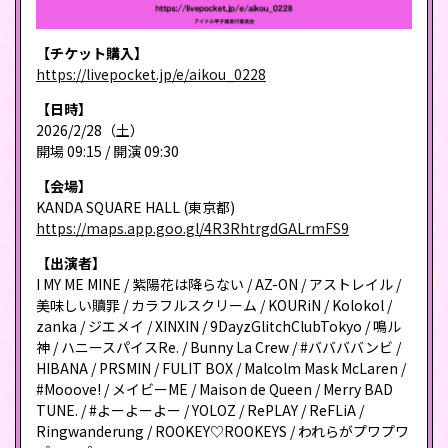
【チケット購入】
https://livepocket.jp/e/aikou_0228
【日時】
2026/2/28（土）
開場 09:15 / 開演 09:30
【会場】
KANDA SQUARE HALL (東京都)
https://maps.app.goo.gl/4R3RhtrgdGALrmFS9
【出演者】
I MY ME MINE / 紫陽花は降らない / AZ-ON / アストレイル /
美味しい贖罪 / カラフルスクリーム / KOURiN / Kolokol /
zanka / ジエメイ / XINXIN / 9DayzGlitchClubTokyo / 鳴ル
神 / ハニースパイスRe. / Bunny La Crew / #ババババンビ /
HIBANA / PRSMIN / FULIT BOX / Malcolm Mask McLaren /
#Mooove! / メイビーME / Maison de Queen / Merry BAD
TUNE. / #よーよーよー / YOLOZ / RePLAY / ReFLiA /
Ringwanderung / ROOKEY♡ROOKEYS / われらがプワプワ