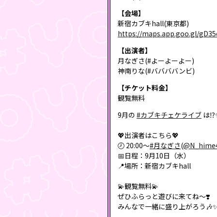
【会場】
新宿カブキhall(東京都)
https://maps.app.goo.gl/gD35
【出演者】
月なぎさ(#よーよーよー)
神南りな(#ババババンビ)
【チケット料金】
観覧無料
9月の
#カブキチェケライブ
は⁉️
💖出演者はこちら💖
🕗 20:00〜
#月なぎさ
(
@N_hime
📅日程：9月10日（水）
📍場所：新宿カブキhall
💫観覧無料💫
ぜひふらっと遊びに来てね〜❣️
みんなで一緒に盛り上がろう🎶