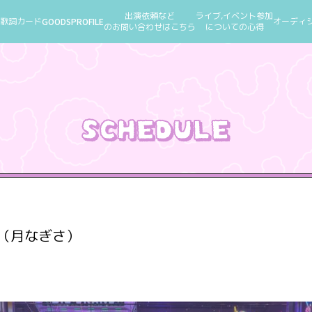
出演依頼など
ライブ,イベント参加
歌詞カード
GOODS
PROFILE
オーディ
のお問い合わせはこちら
についての心得
（月なぎさ）