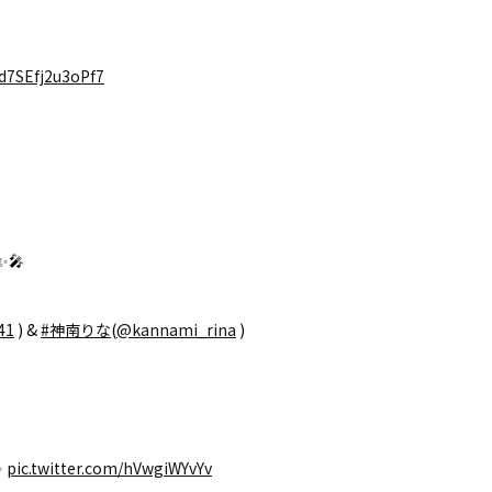
d7SEfj2u3oPf7
✨🎤
41
) &
#神南りな
(
@kannami_rina
)
✨
pic.twitter.com/hVwgiWYvYv