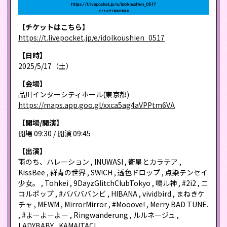
【チケットはこちら】
https://t.livepocket.jp/e/idolkoushien_0517
【日時】
2025/5/17（土）
【会場】
品川インターシティホール(東京都)
https://maps.app.goo.gl/xxca5ag4aVPPtm6VA
【開場/開演】
開場 09:30 / 開演 09:45
【出演】
雨のち、ハレーション , INUWASI , 衛星とカラテア ,
KissBee , 群青の世界 , SW!CH , 透色ドロップ , 点染テンセイ
少女。 , Tohkei , 9DayzGlitchClubTokyo , 鳴ル神 , #2i2 , ニ
コルポップ , #ババババンビ , HIBANA , vividbird , まねきケ
チャ , MEWM , MirrorMirror , #Mooove! , Merry BAD TUNE.
, #よーよーよー , Ringwanderung , ルルネージュ ,
LADYBABY , KAMAITACI