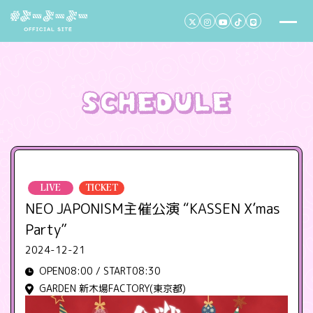
LIVE
TICKET
NEO JAPONISM主催公演 “KASSEN X’mas
Party”
2024-12-21
OPEN08:00 / START08:30
GARDEN 新木場FACTORY(東京都)