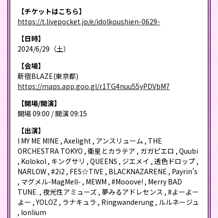
【チケットはこちら】
https://t.livepocket.jp/e/idolkoushien-0629-
【日時】
2024/6/29（土）
【会場】
新宿BLAZE(東京都)
https://maps.app.goo.gl/r1TG4nuu55yPDVbM7
【開場/開演】
開場 09:00 / 開演 09:15
【出演】
I MY ME MINE , Axelight , アンスリューム , THE
ORCHESTRA TOKYO , 衛星とカラテア , ガガピエロ , Quubi
, Kolokol , キングサリ , QUEENS , ジエメイ , 透色ドロップ ,
NARLOW , #2i2 , FES☆TIVE , BLACKNAZARENE , Payrin’s
, マグメル-MagMell- , MEWM , #Mooove! , Merry BAD
TUNE. , 夜光性アミューズ , 夢みるアドレセンス , #よーよー
よー , YOLOZ , ラナキュラ , Ringwanderung , ルルネージュ
, lonlium