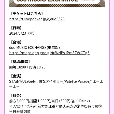
【チケットはこちら】
https://t.livepocket.jp/e/duo0523
【日時】
2024/5/23（木）
【会場】
duo MUSIC EXCHANGE(東京都)
https://maps.app.goo.gl/fuWNPsJPmSZVxCTg6
【開場/開演】
開場 18:00 / 開演 18:25
【出演】
STAiNY/UtaGe!/可憐なアイボリー/Palette Parade/#よーよ
ーよー
【料金】
前方3,000円/通常1,000円/当日+500円(各+1Drink)
※入場順：①前売前方整理番号順②前売通常整理番号順③
当日券整列順