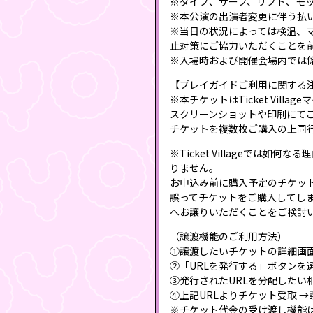
※ダイブ、サーフ、リフト、モ
※本公演の出演者変更に伴う払
※当日の状況によっては検温、
止対策にご協力いただくことを
※入場時および開催会場内では
【プレイガイドご利用に関する
※本チケットはTicket Vil
スクリーンショットや印刷にて
チケットを複数枚ご購入の上同行者
※Ticket Villageで
りません。
お申込み前に購入予定のチケッ
誤ってチケットをご購入してしまっ
へお譲りいただくことをご検討
（譲渡機能のご利用方法）
①譲渡したいチケットの詳細画
②「URLを発行する」ボタンを
③発行されたURLを分配したい
④上記URLよりチケット受取 →
※チケット代金の受け渡し機能