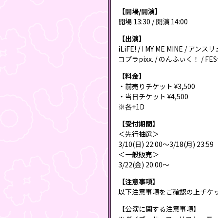
【開場/開演】
開場 13:30 / 開演 14:00
【出演】
iLiFE! / I MY ME MINE / アン
コプラpixx. / のんふぃく！ / FES
【料金】
・前売りチケット ¥3,500
・当日チケット ¥4,500
※各+1D
【受付期間】
＜先行抽選＞
3/10(日) 22:00〜3/18(月) 
＜一般販売＞
3/22(金) 20:00〜
【注意事項】
以下注意事項をご確認の上チケ
【公演に関する注意事項】