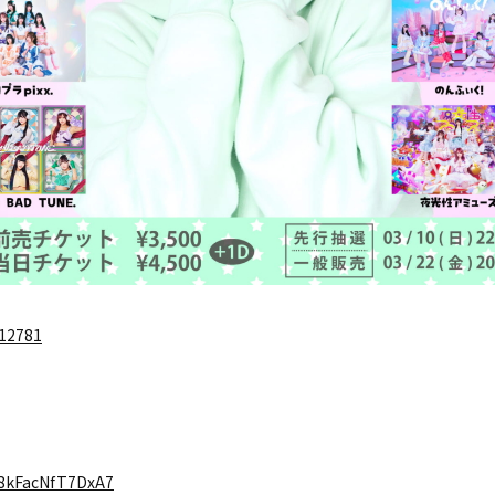
/12781
78kFacNfT7DxA7