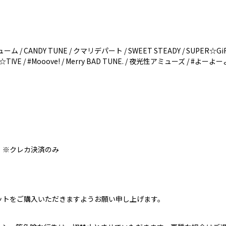
スリューム / CANDY TUNE / クマリデパート / SWEET STEADY / SUPER☆GiRLS
☆TIVE / #Mooove! / Merry BAD TUNE. / 夜光性アミューズ / #よーよ
23:59 ※クレカ決済のみ
ットをご購入いただきますようお願い申し上げます。