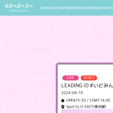
SCHEDULE
TICKET
NEWS
DISCOGRAPHY
LIVE PHOTO
LIVE
TICKET
LEADING ID #いどみ
2024-04-10
OPEN13:30 / START14:00
Spotify O-EAST(東京都)