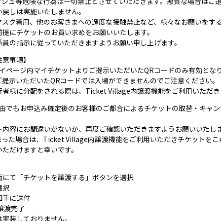
ッシュ等危険な行為は一切禁止とさせていただきます。悪質な場合はご
い戻しは実施いたしません。
マスク着用、他のお客さまへの過度な接触禁止など、様々なお願いをす
前提にチケットのお買い求めをお願いいたします。
係員の指示に従っていただきますようお願い申し上げます。
注意事項】
lageマイページ内マイチケットよりご提示いただいたQRコードのみ有効とな
ご提示いただいたQRコードでは入場ができませんのでご注意ください。
様に分配をされる際は、Ticket Village内譲渡機能をご利用いた
は如何なる理由でもお申込み確定後のお客様のご都合によるチケットの取替・キ
ト内容にお間違いがないか、再度ご確認いただきますようお願いいたし
た場合は、Ticket Village内譲渡機能をご利用いただきチケット
いただけますと幸いです。
面にて「チケットを譲渡する」ボタンを選択
選択
相手に送付
譲渡完了
は実装しておりません。