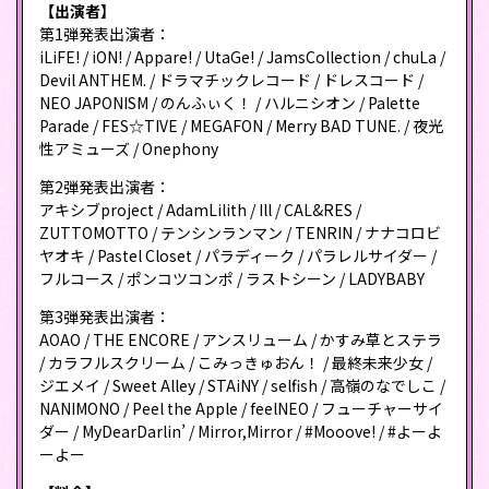
【出演者】
第1弾発表出演者：
iLiFE! / iON! / Appare! / UtaGe! / JamsCollection / chuLa /
Devil ANTHEM. / ドラマチックレコード / ドレスコード /
NEO JAPONISM / のんふぃく！ / ハルニシオン / Palette
Parade / FES☆TIVE / MEGAFON / Merry BAD TUNE. / 夜光
性アミューズ / Onephony
第2弾発表出演者：
アキシブproject / AdamLilith / Ill / CAL&RES /
ZUTTOMOTTO / テンシンランマン / TENRIN / ナナコロビ
ヤオキ / Pastel Closet / パラディーク / パラレルサイダー /
フルコース / ポンコツコンポ / ラストシーン / LADYBABY
第3弾発表出演者：
AOAO / THE ENCORE / アンスリューム / かすみ草とステラ
/ カラフルスクリーム / こみっきゅおん！ / 最終未来少女 /
ジエメイ / Sweet Alley / STAiNY / selfish / 高嶺のなでしこ /
NANIMONO / Peel the Apple / feelNEO / フューチャーサイ
ダー / MyDearDarlin’ / Mirror,Mirror / #Mooove! / #よーよ
ーよー