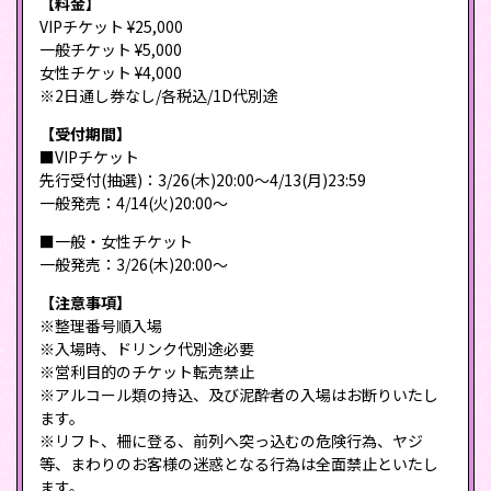
【料金】
VIPチケット ¥25,000
一般チケット ¥5,000
女性チケット ¥4,000
※2日通し券なし/各税込/1D代別途
【受付期間】
■VIPチケット
先行受付(抽選)：3/26(木)20:00〜4/13(月)23:59
一般発売：4/14(火)20:00〜
■一般・女性チケット
一般発売：3/26(木)20:00〜
【注意事項】
※整理番号順入場
※入場時、ドリンク代別途必要
※営利目的のチケット転売禁止
※アルコール類の持込、及び泥酔者の入場はお断りいたし
ます。
※リフト、柵に登る、前列へ突っ込むの危険行為、ヤジ
等、まわりのお客様の迷惑となる行為は全面禁止といたし
ます。