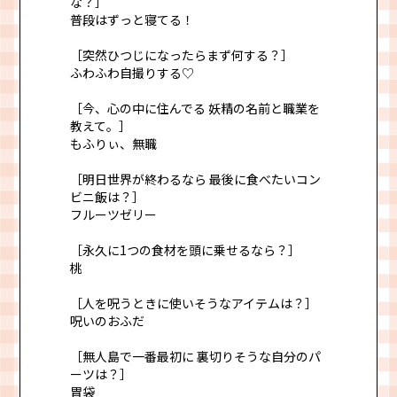
な？］
普段はずっと寝てる！
［突然ひつじになったらまず何する？］
ふわふわ自撮りする♡
［今、心の中に住んでる 妖精の名前と職業を
教えて。］
もふりぃ、無職
［明日世界が終わるなら 最後に食べたいコン
ビニ飯は？］
フルーツゼリー
［永久に1つの食材を頭に乗せるなら？］
桃
［人を呪うときに使いそうなアイテムは？］
呪いのおふだ
［無人島で一番最初に 裏切りそうな自分のパ
ーツは？］
胃袋