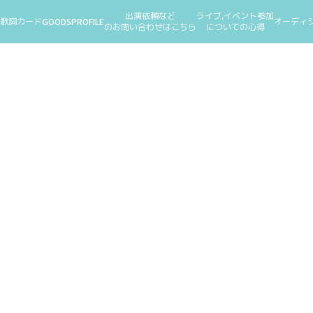
出演依頼など
ライブ,イベント参加
歌詞カード
GOODS
PROFILE
オーディ
のお問い合わせはこちら
についての心得