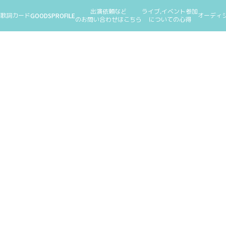
出演依頼など
ライブ,イベント参加
歌詞カード
GOODS
PROFILE
オーディ
のお問い合わせはこちら
についての心得