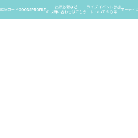
出演依頼など
ライブ,イベント参加
歌詞カード
GOODS
PROFILE
オーディ
のお問い合わせはこちら
についての心得