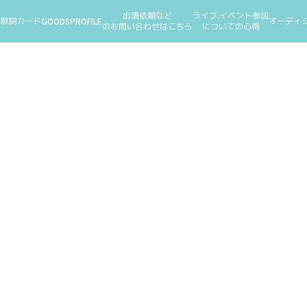
出演依頼など
ライブ,イベント参加
歌詞カード
GOODS
PROFILE
オーディ
のお問い合わせはこちら
についての心得